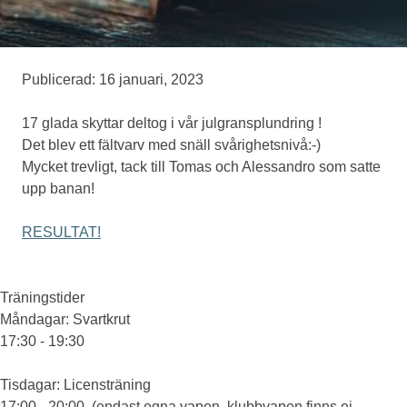
Medlemskap
Publicerad: 16 januari, 2023
Eventskytte
17 glada skyttar deltog i vår julgransplundring !
Det blev ett fältvarv med snäll svårighetsnivå:-)
Mycket trevligt, tack till Tomas och Alessandro som satte
Om oss
upp banan!
RESULTAT!
Träningstider
Måndagar
: Svartkrut
17:30 - 19:30
Tisdagar
: Licensträning
17:00 - 20:00 (endast egna vapen, klubbvapen finns ej