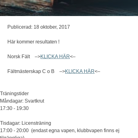
Medlemskap
Publicerad: 18 oktober, 2017
Eventskytte
Här kommer resultaten !
Norsk Fält –>
KLICKA HÄR
<–
Om oss
Fältmästerskap C o B –>
KLICKA HÄR
<–
Träningstider
Måndagar
: Svartkrut
17:30 - 19:30
Tisdagar
: Licensträning
17:00 - 20:00 (endast egna vapen, klubbvapen finns ej
tilgängliga)