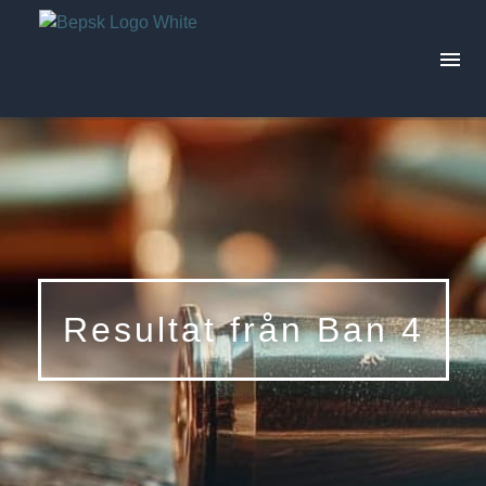
Aktuellt
Skjutprogram
Tävlingar
Resultat från Ban 4
Trivselskjutningar
Årets resultat