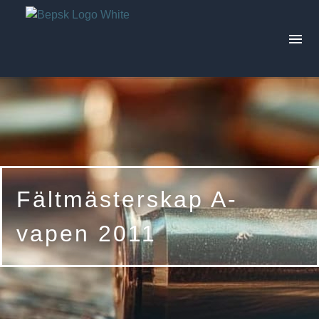
Aktuellt
Skjutprogram
Fältmästerskap A-
Tävlingar
vapen 2011
Trivselskjutningar
Årets resultat