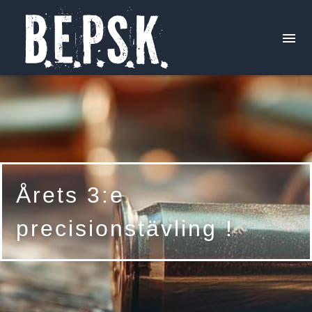
Aktuellt
Skjutprogram
Årets 3:e
Tävlingar
precisionstävling !
Trivselskjutningar
Årets resultat