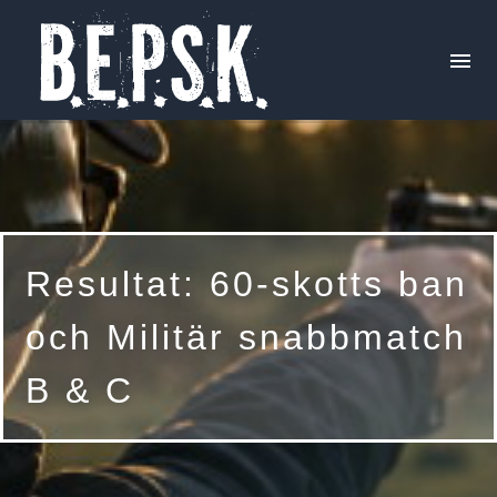
Aktuellt
Skjutprogram
Resultat: 60-skotts ban
Tävlingar
och Militär snabbmatch
B & C
Trivselskjutningar
Årets resultat