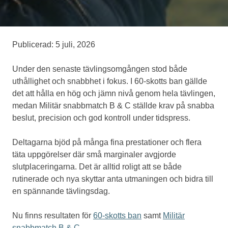
Medlemskap
Publicerad: 5 juli, 2026
Eventskytte
Under den senaste tävlingsomgången stod både
uthållighet och snabbhet i fokus. I 60-skotts ban gällde
det att hålla en hög och jämn nivå genom hela tävlingen,
Om oss
medan Militär snabbmatch B & C ställde krav på snabba
beslut, precision och god kontroll under tidspress.
Deltagarna bjöd på många fina prestationer och flera
täta uppgörelser där små marginaler avgjorde
slutplaceringarna. Det är alltid roligt att se både
rutinerade och nya skyttar anta utmaningen och bidra till
en spännande tävlingsdag.
Nu finns resultaten för
60-skotts ban
samt
Militär
snabbmatch B & C
.