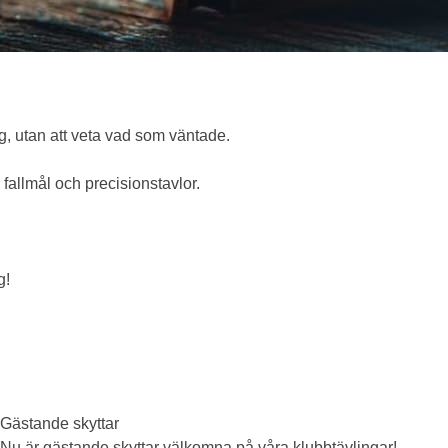
ng, utan att veta vad som väntade.
 fallmål och precisionstavlor.
g!
Gästande skyttar
Nu är gästande skyttar välkomna på våra klubbtävlingar!