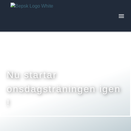
Aktuellt
Skjutprogram
Nu startar
Tävlingar
onsdagsträningen igen
!
Trivselskjutningar
Årets resultat