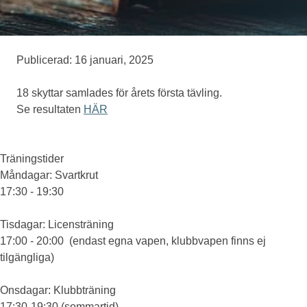
Medlemskap
Publicerad: 16 januari, 2025
Eventskytte
18 skyttar samlades för årets första tävling.
Se resultaten
HÄR
Om oss
Träningstider
Måndagar
: Svartkrut
17:30 - 19:30
Tisdagar
: Licensträning
17:00 - 20:00 (endast egna vapen, klubbvapen finns ej
tilgängliga)
Onsdagar
: Klubbträning
17:30-19:30 (sommartid)