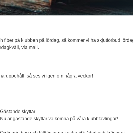
h fiber på klubben på lördag, så kommer vi ha skjutförbud lörd
agkväll, via mail.
ommaruppehåll, så ses vi igen om några veckor!
Gästande skyttar
Nu är gästande skyttar välkomna på våra klubbtävlingar!
Ordinarie ban och fälttävlingar kostar 50:-/start och kräver ej